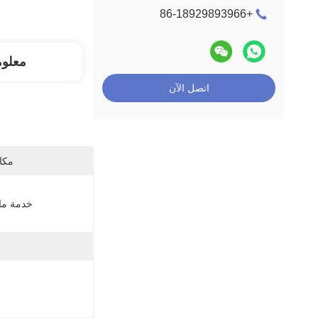
+86-18929893966
معلو
اتصل الآن
مكان
خدمة ما ب