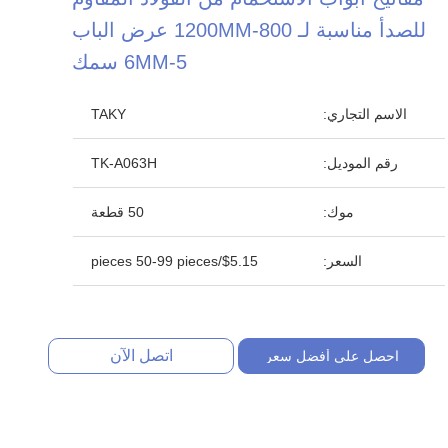
للصدأ مناسبة لـ 800-1200MM عرض الباب
5-6MM سمك
الاسم التجاري:
TAKY
رقم الموديل:
TK-A063H
موك:
50 قطعة
السعر:
$5.15/pieces 50-99 pieces
اتصل الآن
احصل على أفضل سعر