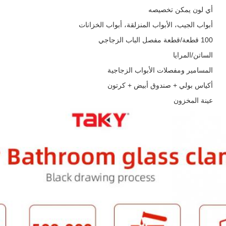
أي لون يمكن تخصيصه
أبواب الجيب، الأبواب المنزلقة، أبواب الخزانات
100 قطعة/قطعة مفصل الباب الزجاجي
الساتن/المرايا
المسامير ومفصلات الأبواب الزجاجية
أكياس بولي + صندوق أبيض + كرتون
عينة المخزون