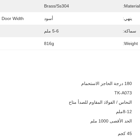
Brass/ss304
Material:
ينهي:
أسود
 Door Width::
سماكة:
5-6 ملم
816g
Weight:
180 درجة الحاجز الاستحمام
TK-A073
النحاس / الفولاذ المقاوم للصدأ متاح
8-12ملم
الحد الأقصى 1000 ملم
45 كجم