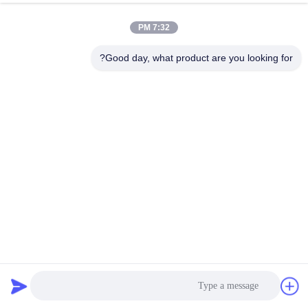
7:32 PM
Good day, what product are you looking for?
مجموعة أبواب الحمام الزجاجية بدون إطارات مع دش مزلق
يتناسب مع مواد الصحن الأخرى
أدوات الأبواب المنزلقة الزجاجية
2024-12-31
57 المشاهدات